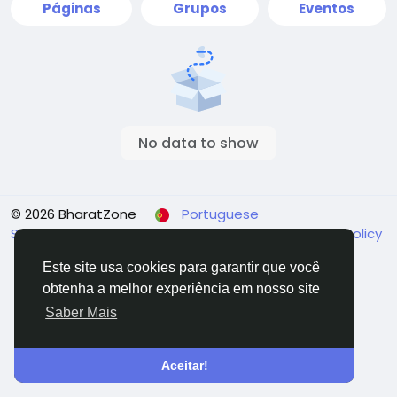
Páginas
Grupos
Eventos
No data to show
© 2026 BharatZone
Portuguese
Sobre
Terms & Conditions
Privacidade
Refund Policy
Fale Conosco
Diretório
Este site usa cookies para garantir que você
obtenha a melhor experiência em nosso site
Saber Mais
Aceitar!