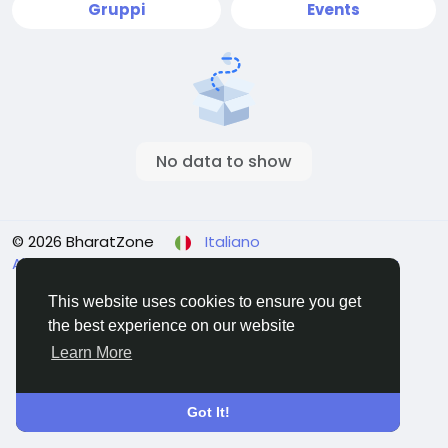
Gruppi
Events
No data to show
© 2026 BharatZone
Italiano
About
Terms & Conditions
Privacy
Refund Policy
Contattaci
Elenco
This website uses cookies to ensure you get
the best experience on our website
Learn More
Got It!